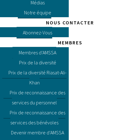
Médias
Notre équipe
NOUS CONTACTER
Abonnez-Vous
MEMBRES
Membres d’AMSSA
Prix de la diversité
Prix de la diversité Riasat-Ali-
Khan
Prix de reconnaissance des
services du personnel
Prix de reconnaissance des
services des bénévoles
Devenir membre d’AMSSA