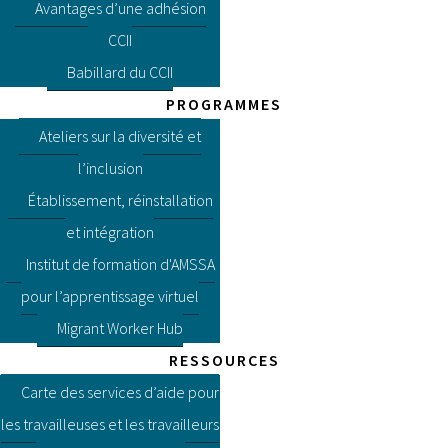
Avantages d’une adhésion
CCII
Babillard du CCII
PROGRAMMES
Ateliers sur la diversité et
l’inclusion
Établissement, réinstallation
et intégration
Institut de formation d'AMSSA
pour l’apprentissage virtuel
Migrant Worker Hub
RESSOURCES
Carte des services d’aide pour
les travailleuses et les travailleurs