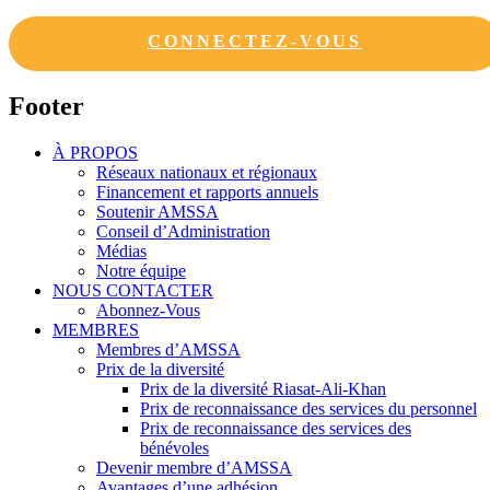
CONNECTEZ-VOUS
Footer
À PROPOS
Réseaux nationaux et régionaux
Financement et rapports annuels
Soutenir AMSSA
Conseil d’Administration
Médias
Notre équipe
NOUS CONTACTER
Abonnez-Vous
MEMBRES
Membres d’AMSSA
Prix de la diversité
Prix de la diversité Riasat-Ali-Khan
Prix de reconnaissance des services du personnel
Prix de reconnaissance des services des
bénévoles
Devenir membre d’AMSSA
Avantages d’une adhésion