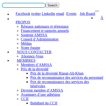
Facebook
twitter
Linkedin
email
Events
Job Board
À
PROPOS
Réseaux nationaux et régionaux
Financement et rapports annuels
Soutenir AMSSA
Conseil d’Administration
Médias
Notre équipe
NOUS CONTACTER
Abonnez-Vous
MEMBRES
Membres d’AMSSA
Prix de la diversité
Prix de la diversité Riasat-Ali-Khan
Prix de reconnaissance des services du personnel
Prix de reconnaissance des services des
bénévoles
Devenir membre d’AMSSA
Avantages d’une adhésion
CCII
Babillard du CCII